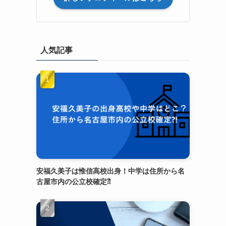
人気記事
安福久美子は惟信高校出身！中学は住所から名
古屋市内の公立校確定⁈