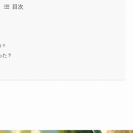
目次
介？
った？