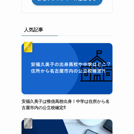
人気記事
安福久美子は惟信高校出身！中学は住所から名
古屋市内の公立校確定⁈