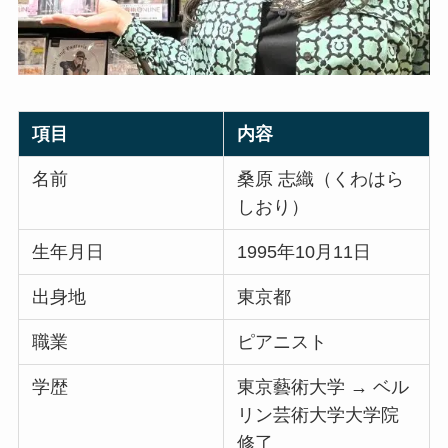
項目
内容
名前
桑原 志織（くわはら
しおり）
生年月日
1995年10月11日
出身地
東京都
職業
ピアニスト
学歴
東京藝術大学 → ベル
リン芸術大学大学院
修了